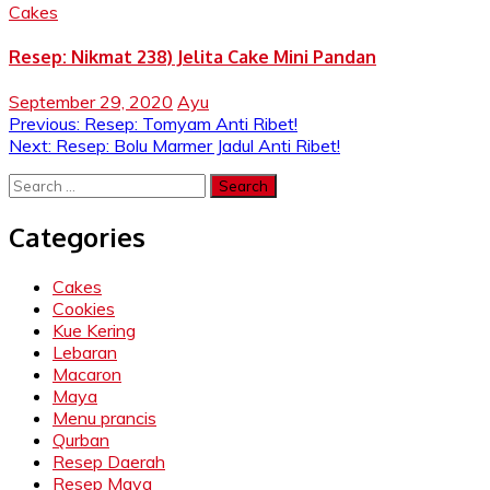
Cakes
Resep: Nikmat 238) Jelita Cake Mini Pandan
September 29, 2020
Ayu
Post
Previous:
Resep: Tomyam Anti Ribet!
Next:
Resep: Bolu Marmer Jadul Anti Ribet!
navigation
Search
for:
Categories
Cakes
Cookies
Kue Kering
Lebaran
Macaron
Maya
Menu prancis
Qurban
Resep Daerah
Resep Maya