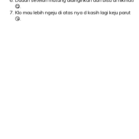
Daaan setelah matang didinginkan dan bisa di nikmati
😋.
Klo mau lebih ngeju di atas nya d kasih lagi keju parut
😘.