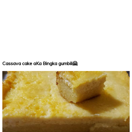
Cassava cake aKa Bingka gumbili🤗
.