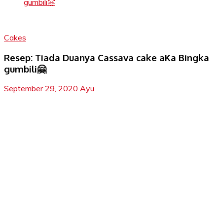
gumbili🤗
Cakes
Resep: Tiada Duanya Cassava cake aKa Bingka
gumbili🤗
September 29, 2020
Ayu