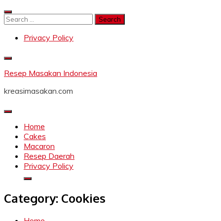
Skip
to
Search
content
for:
Privacy Policy
Resep Masakan Indonesia
kreasimasakan.com
Home
Cakes
Macaron
Resep Daerah
Privacy Policy
Category:
Cookies
Home