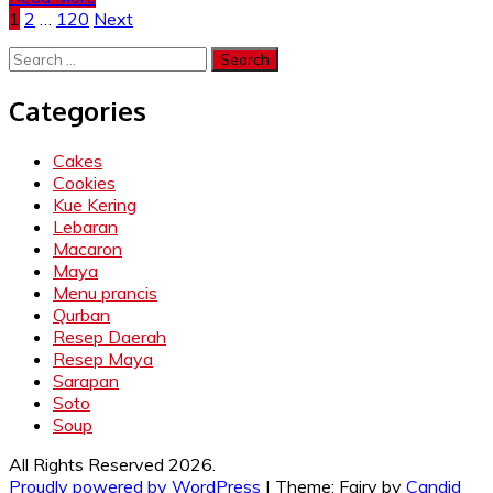
Posts
1
2
…
120
Next
pagination
Search
for:
Categories
Cakes
Cookies
Kue Kering
Lebaran
Macaron
Maya
Menu prancis
Qurban
Resep Daerah
Resep Maya
Sarapan
Soto
Soup
All Rights Reserved 2026.
Proudly powered by WordPress
|
Theme: Fairy by
Candid