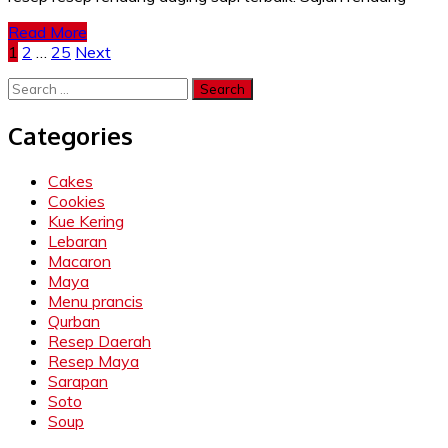
Read More
Posts
1
2
…
25
Next
pagination
Search
for:
Categories
Cakes
Cookies
Kue Kering
Lebaran
Macaron
Maya
Menu prancis
Qurban
Resep Daerah
Resep Maya
Sarapan
Soto
Soup