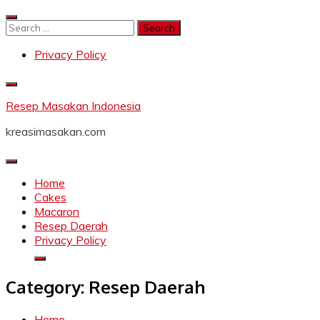
Skip
to
Search
content
for:
Privacy Policy
Resep Masakan Indonesia
kreasimasakan.com
Home
Cakes
Macaron
Resep Daerah
Privacy Policy
Category:
Resep Daerah
Home