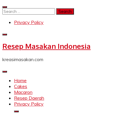
Skip
to
Search
content
for:
Privacy Policy
Resep Masakan Indonesia
kreasimasakan.com
Home
Cakes
Macaron
Resep Daerah
Privacy Policy