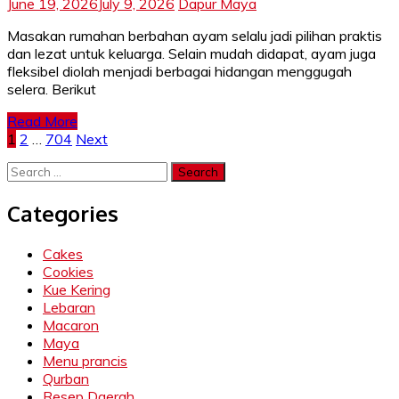
June 19, 2026
July 9, 2026
Dapur Maya
Masakan rumahan berbahan ayam selalu jadi pilihan praktis
dan lezat untuk keluarga. Selain mudah didapat, ayam juga
fleksibel diolah menjadi berbagai hidangan menggugah
selera. Berikut
Read More
Posts
1
2
…
704
Next
pagination
Search
for:
Categories
Cakes
Cookies
Kue Kering
Lebaran
Macaron
Maya
Menu prancis
Qurban
Resep Daerah