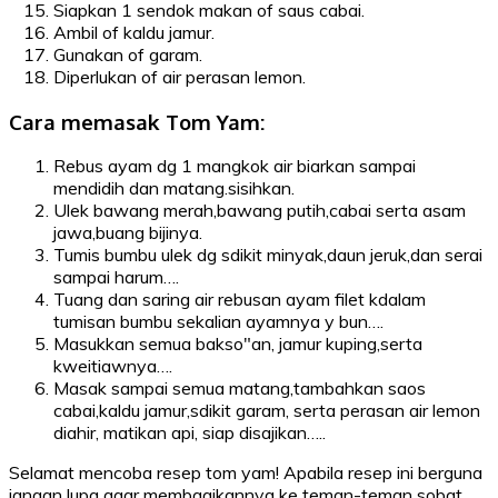
Siapkan 1 sendok makan of saus cabai.
Ambil of kaldu jamur.
Gunakan of garam.
Diperlukan of air perasan lemon.
Cara memasak Tom Yam:
Rebus ayam dg 1 mangkok air biarkan sampai
mendidih dan matang.sisihkan.
Ulek bawang merah,bawang putih,cabai serta asam
jawa,buang bijinya.
Tumis bumbu ulek dg sdikit minyak,daun jeruk,dan serai
sampai harum….
Tuang dan saring air rebusan ayam filet kdalam
tumisan bumbu sekalian ayamnya y bun….
Masukkan semua bakso"an, jamur kuping,serta
kweitiawnya….
Masak sampai semua matang,tambahkan saos
cabai,kaldu jamur,sdikit garam, serta perasan air lemon
diahir, matikan api, siap disajikan…..
Selamat mencoba resep tom yam! Apabila resep ini berguna
jangan lupa agar membagikannya ke teman-teman sobat