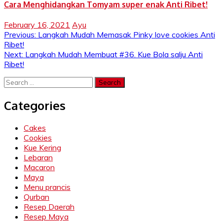
Cara Menghidangkan Tomyam super enak Anti Ribet!
February 16, 2021
Ayu
Post
Previous:
Langkah Mudah Memasak Pinky love cookies Anti
Ribet!
navigation
Next:
Langkah Mudah Membuat #36. Kue Bola salju Anti
Ribet!
Search
for:
Categories
Cakes
Cookies
Kue Kering
Lebaran
Macaron
Maya
Menu prancis
Qurban
Resep Daerah
Resep Maya