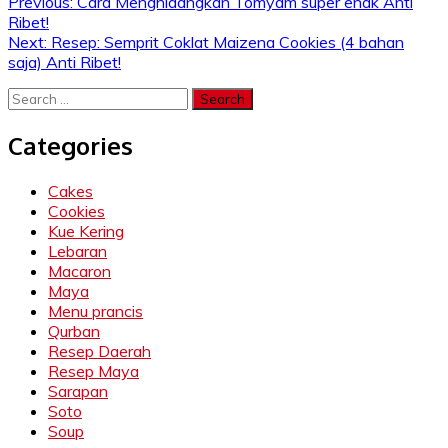
Post
Previous:
Cara Menghidangkan Tomyam super enak Anti
Ribet!
navigation
Next:
Resep: Semprit Coklat Maizena Cookies (4 bahan
saja) Anti Ribet!
Search
for:
Categories
Cakes
Cookies
Kue Kering
Lebaran
Macaron
Maya
Menu prancis
Qurban
Resep Daerah
Resep Maya
Sarapan
Soto
Soup