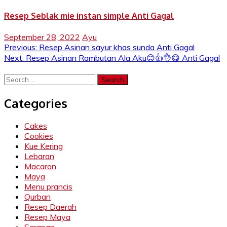
Resep Seblak mie instan simple Anti Gagal
September 28, 2022
Ayu
Post
Previous:
Resep Asinan sayur khas sunda Anti Gagal
Next:
Resep Asinan Rambutan Ala Aku😊👍👌😋 Anti Gagal
navigation
Search
for:
Categories
Cakes
Cookies
Kue Kering
Lebaran
Macaron
Maya
Menu prancis
Qurban
Resep Daerah
Resep Maya