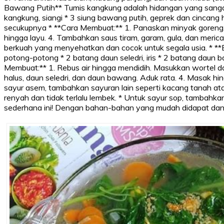
Bawang Putih** Tumis kangkung adalah hidangan yang sangat 
kangkung, siangi * 3 siung bawang putih, geprek dan cincang h
secukupnya * **Cara Membuat:** 1. Panaskan minyak goreng. 
hingga layu. 4. Tambahkan saus tiram, garam, gula, dan meri
berkuah yang menyehatkan dan cocok untuk segala usia. * **B
potong-potong * 2 batang daun seledri, iris * 2 batang daun ba
Membuat:** 1. Rebus air hingga mendidih. Masukkan wortel 
halus, daun seledri, dan daun bawang. Aduk rata. 4. Masak hi
sayur asem, tambahkan sayuran lain seperti kacang tanah ata
renyah dan tidak terlalu lembek. * Untuk sayur sop, tambahka
sederhana ini! Dengan bahan-bahan yang mudah didapat dan 