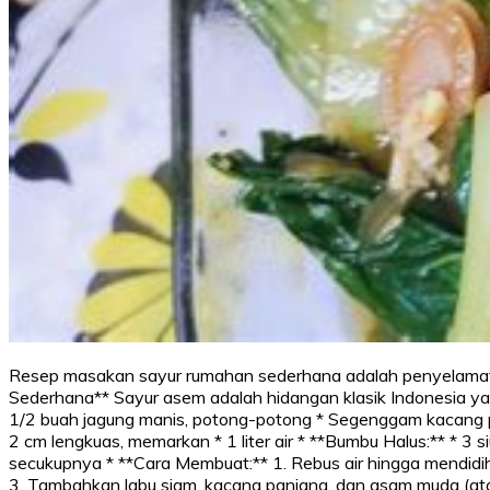
Resep masakan sayur rumahan sederhana adalah penyelamat di
Sederhana** Sayur asem adalah hidangan klasik Indonesia yan
1/2 buah jagung manis, potong-potong * Segenggam kacang p
2 cm lengkuas, memarkan * 1 liter air * **Bumbu Halus:** * 3 
secukupnya * **Cara Membuat:** 1. Rebus air hingga mendidih
3. Tambahkan labu siam, kacang panjang, dan asam muda (atau