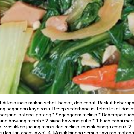
 kala ingin makan sehat, hemat, dan cepat. Berikut beberapa
g segar dan kaya rasa. Resep sederhana ini tetap lezat dan mu
anjang, potong-potong * Segenggam melinjo * Beberapa buah 
siung bawang merah * 2 siung bawang putih * 1 buah cabai merah
. Masukkan jagung manis dan melinjo, masak hingga empuk. 2. 
 larutan asam jawa). 4. Masak hingga semua sayuran matang. K