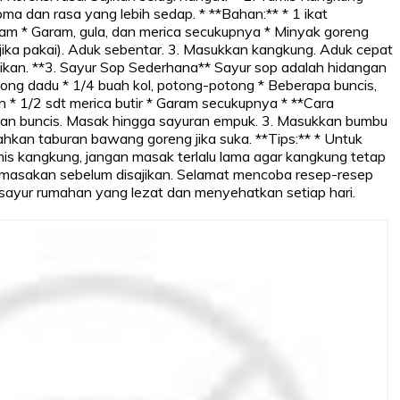
 dan rasa yang lebih sedap. * **Bahan:** * 1 ikat
tiram * Garam, gula, dan merica secukupnya * Minyak goreng
ika pakai). Aduk sebentar. 3. Masukkan kangkung. Aduk cepat
jikan. **3. Sayur Sop Sederhana** Sayur sop adalah hidangan
ong dadu * 1/4 buah kol, potong-potong * Beberapa buncis,
tih * 1/2 sdt merica butir * Garam secukupnya * **Cara
dan buncis. Masak hingga sayuran empuk. 3. Masukkan bumbu
ahkan taburan bawang goreng jika suka. **Tips:** * Untuk
mis kangkung, jangan masak terlalu lama agar kangkung tetap
asa masakan sebelum disajikan. Selamat mencoba resep-resep
sayur rumahan yang lezat dan menyehatkan setiap hari.