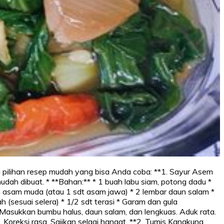
 pilihan resep mudah yang bisa Anda coba: **1. Sayur Asem
dah dibuat. * **Bahan:** * 1 buah labu siam, potong dadu *
asam muda (atau 1 sdt asam jawa) * 2 lembar daun salam *
 (sesuai selera) * 1/2 sdt terasi * Garam dan gula
Masukkan bumbu halus, daun salam, dan lengkuas. Aduk rata.
oreksi rasa. Sajikan selagi hangat. **2. Tumis Kangkung