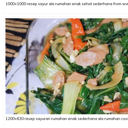
1000×1000 resep sayur ala rumahan enak sehat sederhana from www
1200×630 resep sayuran rumahan enak sederhana ala rumahan co