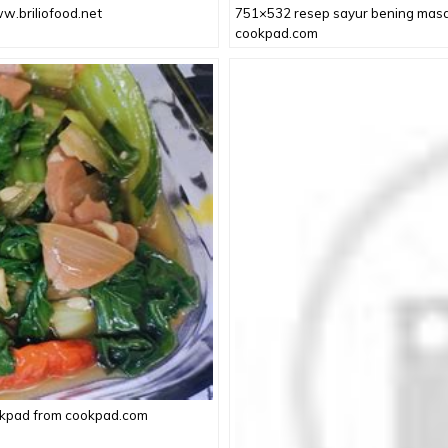
.briliofood.net
751×532 resep sayur bening masa
cookpad.com
okpad from cookpad.com