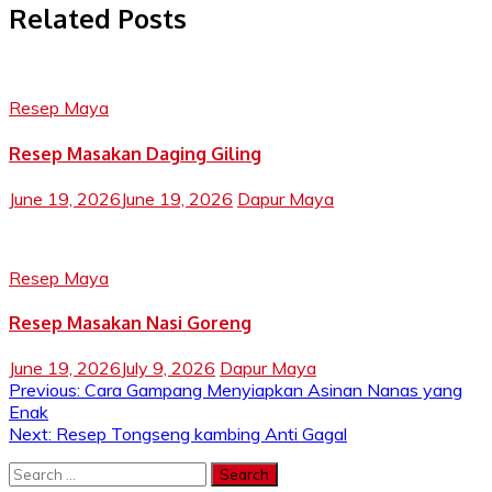
Related Posts
Resep Maya
Resep Masakan Daging Giling
June 19, 2026
June 19, 2026
Dapur Maya
Resep Maya
Resep Masakan Nasi Goreng
June 19, 2026
July 9, 2026
Dapur Maya
Post
Previous:
Cara Gampang Menyiapkan Asinan Nanas yang
Enak
navigation
Next:
Resep Tongseng kambing Anti Gagal
Search