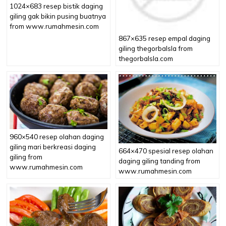
1024×683 resep bistik daging
giling gak bikin pusing buatnya
from www.rumahmesin.com
867×635 resep empal daging
giling thegorbalsla from
thegorbalsla.com
960×540 resep olahan daging
giling mari berkreasi daging
664×470 spesial resep olahan
giling from
daging giling tanding from
www.rumahmesin.com
www.rumahmesin.com