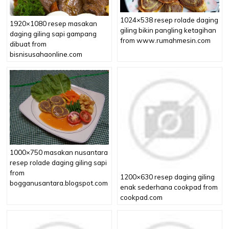
1024×538 resep rolade daging
1920×1080 resep masakan
giling bikin pangling ketagihan
daging giling sapi gampang
from www.rumahmesin.com
dibuat from
bisnisusahaonline.com
1000×750 masakan nusantara
resep rolade daging giling sapi
from
1200×630 resep daging giling
bogganusantara.blogspot.com
enak sederhana cookpad from
cookpad.com