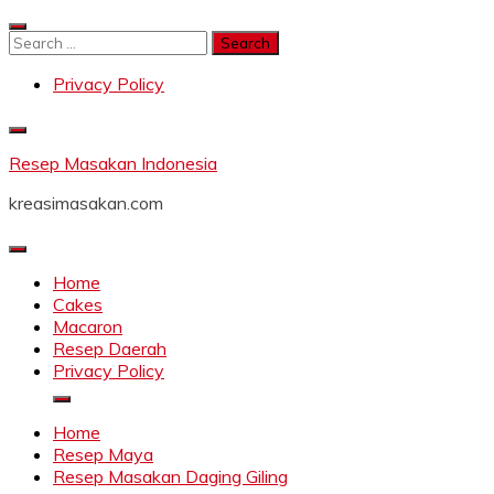
Skip
to
Search
content
for:
Privacy Policy
Resep Masakan Indonesia
kreasimasakan.com
Home
Cakes
Macaron
Resep Daerah
Privacy Policy
Home
Resep Maya
Resep Masakan Daging Giling