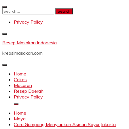
Skip
to
Search
content
for:
Privacy Policy
Resep Masakan Indonesia
kreasimasakan.com
Home
Cakes
Macaron
Resep Daerah
Privacy Policy
Home
Maya
Cara Gampang Menyiapkan Asinan Sayur Jakarta