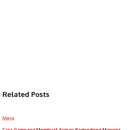
Related Posts
Maya
Cara Gampang Membuat Asinan Kedondong Mangga