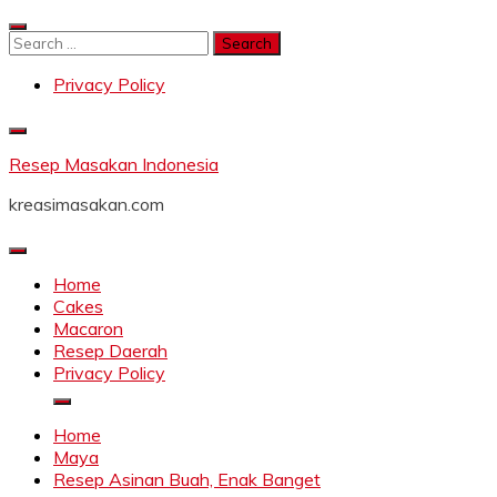
Skip
to
Search
content
for:
Privacy Policy
Resep Masakan Indonesia
kreasimasakan.com
Home
Cakes
Macaron
Resep Daerah
Privacy Policy
Home
Maya
Resep Asinan Buah, Enak Banget