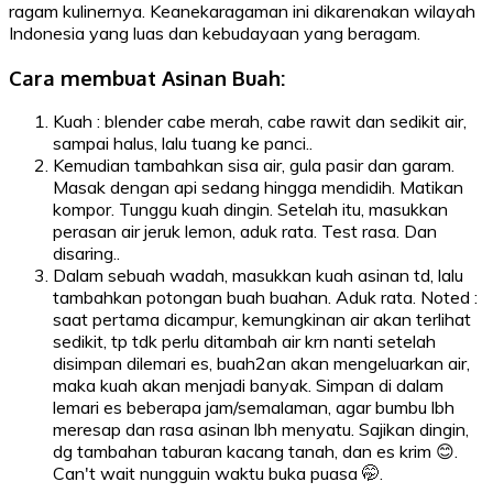
ragam kulinernya. Keanekaragaman ini dikarenakan wilayah
Indonesia yang luas dan kebudayaan yang beragam.
Cara membuat Asinan Buah:
Kuah : blender cabe merah, cabe rawit dan sedikit air,
sampai halus, lalu tuang ke panci..
Kemudian tambahkan sisa air, gula pasir dan garam.
Masak dengan api sedang hingga mendidih. Matikan
kompor. Tunggu kuah dingin. Setelah itu, masukkan
perasan air jeruk lemon, aduk rata. Test rasa. Dan
disaring..
Dalam sebuah wadah, masukkan kuah asinan td, lalu
tambahkan potongan buah buahan. Aduk rata. Noted :
saat pertama dicampur, kemungkinan air akan terlihat
sedikit, tp tdk perlu ditambah air krn nanti setelah
disimpan dilemari es, buah2an akan mengeluarkan air,
maka kuah akan menjadi banyak. Simpan di dalam
lemari es beberapa jam/semalaman, agar bumbu lbh
meresap dan rasa asinan lbh menyatu. Sajikan dingin,
dg tambahan taburan kacang tanah, dan es krim 😊.
Can't wait nungguin waktu buka puasa 🤭.