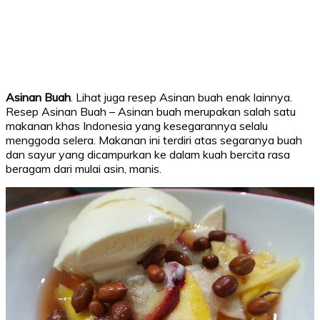
Asinan Buah
. Lihat juga resep Asinan buah enak lainnya.
Resep Asinan Buah – Asinan buah merupakan salah satu
makanan khas Indonesia yang kesegarannya selalu
menggoda selera. Makanan ini terdiri atas segaranya buah
dan sayur yang dicampurkan ke dalam kuah bercita rasa
beragam dari mulai asin, manis.