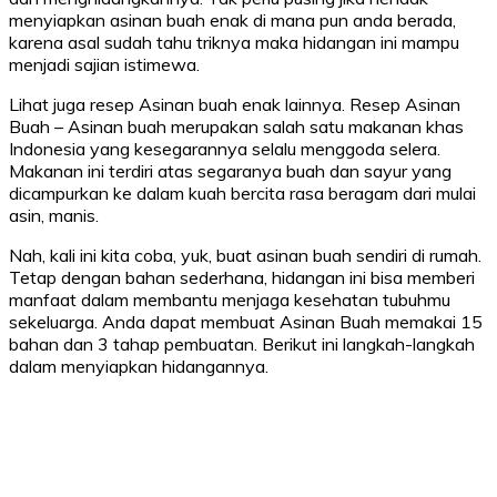
menyiapkan asinan buah enak di mana pun anda berada,
karena asal sudah tahu triknya maka hidangan ini mampu
menjadi sajian istimewa.
Lihat juga resep Asinan buah enak lainnya. Resep Asinan
Buah – Asinan buah merupakan salah satu makanan khas
Indonesia yang kesegarannya selalu menggoda selera.
Makanan ini terdiri atas segaranya buah dan sayur yang
dicampurkan ke dalam kuah bercita rasa beragam dari mulai
asin, manis.
Nah, kali ini kita coba, yuk, buat asinan buah sendiri di rumah.
Tetap dengan bahan sederhana, hidangan ini bisa memberi
manfaat dalam membantu menjaga kesehatan tubuhmu
sekeluarga. Anda dapat membuat Asinan Buah memakai 15
bahan dan 3 tahap pembuatan. Berikut ini langkah-langkah
dalam menyiapkan hidangannya.