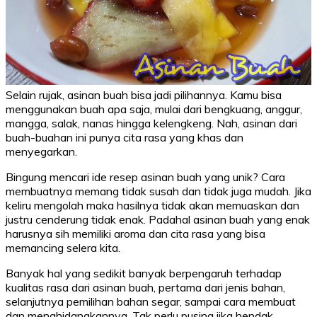
Selain rujak, asinan buah bisa jadi pilihannya. Kamu bisa
menggunakan buah apa saja, mulai dari bengkuang, anggur,
mangga, salak, nanas hingga kelengkeng. Nah, asinan dari
buah-buahan ini punya cita rasa yang khas dan
menyegarkan.
Bingung mencari ide resep asinan buah yang unik? Cara
membuatnya memang tidak susah dan tidak juga mudah. Jika
keliru mengolah maka hasilnya tidak akan memuaskan dan
justru cenderung tidak enak. Padahal asinan buah yang enak
harusnya sih memiliki aroma dan cita rasa yang bisa
memancing selera kita.
Banyak hal yang sedikit banyak berpengaruh terhadap
kualitas rasa dari asinan buah, pertama dari jenis bahan,
selanjutnya pemilihan bahan segar, sampai cara membuat
dan menghidangkannya. Tak perlu pusing jika hendak