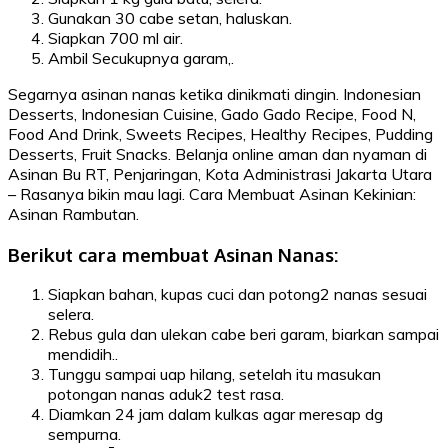
Gunakan 30 cabe setan, haluskan.
Siapkan 700 ml air.
Ambil Secukupnya garam,.
Segarnya asinan nanas ketika dinikmati dingin. Indonesian
Desserts, Indonesian Cuisine, Gado Gado Recipe, Food N,
Food And Drink, Sweets Recipes, Healthy Recipes, Pudding
Desserts, Fruit Snacks. Belanja online aman dan nyaman di
Asinan Bu RT, Penjaringan, Kota Administrasi Jakarta Utara
– Rasanya bikin mau lagi. Cara Membuat Asinan Kekinian:
Asinan Rambutan.
Berikut cara membuat Asinan Nanas:
Siapkan bahan, kupas cuci dan potong2 nanas sesuai
selera.
Rebus gula dan ulekan cabe beri garam, biarkan sampai
mendidih..
Tunggu sampai uap hilang, setelah itu masukan
potongan nanas aduk2 test rasa.
Diamkan 24 jam dalam kulkas agar meresap dg
sempurna.