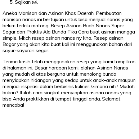
Sajikan 🤗.
Aneka Manisan dan Asinan Khas Daerah. Pembuatan
manisan nanas ini bertujuan untuk bisa menjual nanas yang
belum terlalu matang. Resep Asinan Buah Nanas Super
Segar dan Praktis Ala Bunda Tika Cara buat asinan mangga
simple. Mkch resep asinan nanas ny kha. Resep asinan
Bogor yang akan kita buat kali ini menggunakan bahan dari
sayur-sayuran segar.
Terima kasih telah menggunakan resep yang kami tampilkan
di halaman ini. Besar harapan kami, olahan Asinan Nanas
yang mudah di atas berguna untuk menolong bunda
menyiapkan hidangan yang sedap untuk anak-anak maupun
menjadi inspirasi dalam berbisnis kuliner. Gimana nih? Mudah
bukan? Itulah cara singkat menyiapkan asinan nanas yang
bisa Anda praktikkan di tempat tinggal anda. Selamat
mencoba!