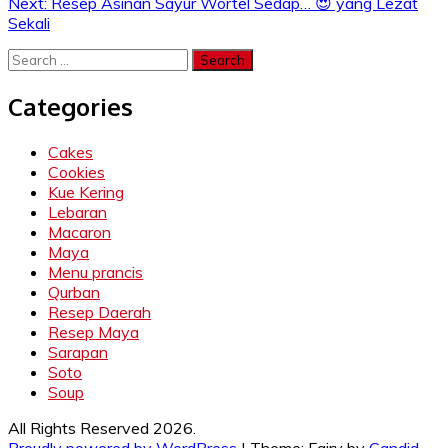
Next:
Resep Asinan Sayur Wortel Sedap… 😍 yang Lezat
Sekali
Search
for:
Categories
Cakes
Cookies
Kue Kering
Lebaran
Macaron
Maya
Menu prancis
Qurban
Resep Daerah
Resep Maya
Sarapan
Soto
Soup
All Rights Reserved 2026.