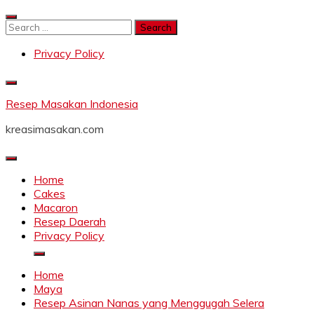
Skip
to
Search
content
for:
Privacy Policy
Resep Masakan Indonesia
kreasimasakan.com
Home
Cakes
Macaron
Resep Daerah
Privacy Policy
Home
Maya
Resep Asinan Nanas yang Menggugah Selera