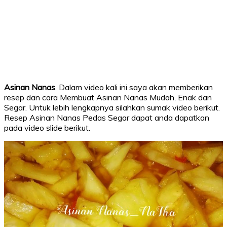
Asinan Nanas
. Dalam video kali ini saya akan memberikan
resep dan cara Membuat Asinan Nanas Mudah, Enak dan
Segar. Untuk lebih lengkapnya silahkan sumak video berikut.
Resep Asinan Nanas Pedas Segar dapat anda dapatkan
pada video slide berikut.