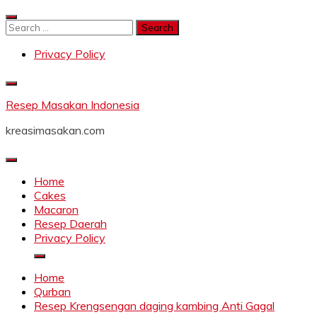
Skip
to
Search
content
for:
Privacy Policy
Resep Masakan Indonesia
kreasimasakan.com
Home
Cakes
Macaron
Resep Daerah
Privacy Policy
Home
Qurban
Resep Krengsengan daging kambing Anti Gagal