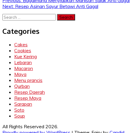
Post
Previous:
Bagaimana Menyiapkan Manisan Salak Anti Gagal
Next:
Resep Asinan Sayur Betawi Anti Gagal
navigation
Search
for:
Categories
Cakes
Cookies
Kue Kering
Lebaran
Macaron
Maya
Menu prancis
Qurban
Resep Daerah
Resep Maya
Sarapan
Soto
Soup
All Rights Reserved 2026.
Proudly powered by WordPress
|
Theme: Fairy by
Candid