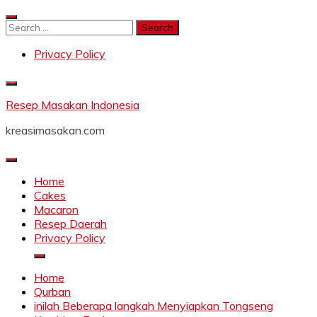
Skip
to
Search
content
for:
Privacy Policy
Resep Masakan Indonesia
kreasimasakan.com
Home
Cakes
Macaron
Resep Daerah
Privacy Policy
Home
Qurban
inilah Beberapa langkah Menyiapkan Tongseng