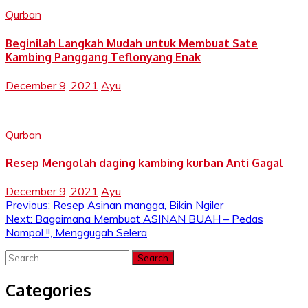
Qurban
Beginilah Langkah Mudah untuk Membuat Sate
Kambing Panggang Teflonyang Enak
December 9, 2021
Ayu
Qurban
Resep Mengolah daging kambing kurban Anti Gagal
December 9, 2021
Ayu
Post
Previous:
Resep Asinan mangga, Bikin Ngiler
Next:
Bagaimana Membuat ASINAN BUAH – Pedas
navigation
Nampol !!, Menggugah Selera
Search
for:
Categories