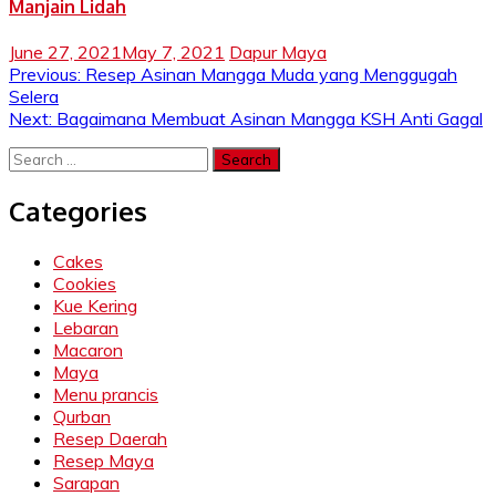
Manjain Lidah
June 27, 2021
May 7, 2021
Dapur Maya
Post
Previous:
Resep Asinan Mangga Muda yang Menggugah
Selera
navigation
Next:
Bagaimana Membuat Asinan Mangga KSH Anti Gagal
Search
for:
Categories
Cakes
Cookies
Kue Kering
Lebaran
Macaron
Maya
Menu prancis
Qurban
Resep Daerah
Resep Maya
Sarapan