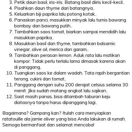
Petik daun basil, iris-iris. Batang basil diiris kecil-kecil..
Pisahkan daun thyme dari batangnya..
Keluarkan biji paprika lalu potong kotak..
Panaskan panci, masukkan minyak lalu tumis bawang
bombay dan bawang putih..
Tambahkan saos tomat, biarkan sampai mendidih lalu
masukkan paprika..
Masukkan basil dan thyme, tambahkan balsamic
vinegar, olive oil, merica dan garam..
Tambahkan perasan lemon. Aduk rata lalu matikan
kompor. Tidak perlu terlalu lama dimasak karena akan
di panggang..
Tuangkan saos ke dalam wadah. Tata rapih bergantian
terong, cukini dan tomat..
Panggang dengan suhu 200 derajat celsius selama 30
menit. Jika sudah matang angkat lalu sajikan..
Saat masih panas, bisa ditambah taburan keju
diatasnya tanpa harus dipanggang lagi..
Bagaimana? Gampang kan? Itulah cara menyiapkan
ratatouille ala jamie oliver yang bisa Anda lakukan di rumah.
Semoga bermanfaat dan selamat mencoba!