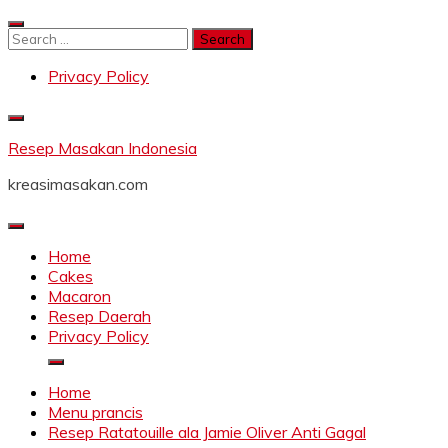
Skip
to
Search
content
for:
Privacy Policy
Resep Masakan Indonesia
kreasimasakan.com
Home
Cakes
Macaron
Resep Daerah
Privacy Policy
Home
Menu prancis
Resep Ratatouille ala Jamie Oliver Anti Gagal