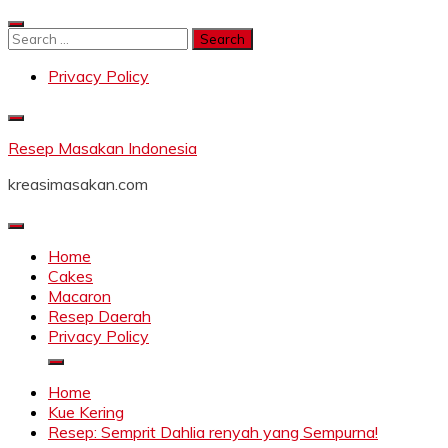
Skip
to
Search
content
for:
Privacy Policy
Resep Masakan Indonesia
kreasimasakan.com
Home
Cakes
Macaron
Resep Daerah
Privacy Policy
Home
Kue Kering
Resep: Semprit Dahlia renyah yang Sempurna!