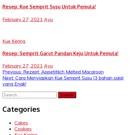
Resep: Kue Semprit Susu Untuk Pemula!
February 27, 2021
Ayu
Kue Kering
Resep: Semprit Garut Pandan Keju Untuk Pemula!
February 27, 2021
Ayu
Post
Previous:
Rezept: Appetitlich Melted Macaroon
Next:
Cara Menyiapkan Kue Semprit Susu (3 bahan saja)
navigation
yang Enak!
Search
for:
Categories
Cakes
Cookies
Kue Kering