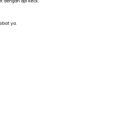
dengan api kecil..
obat ya.