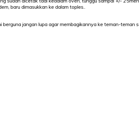
sudah dicetak tadi kedalam oven, tunggu sampai +/- 25menit 
dem, baru dimasukkan ke dalam toples..
p ini berguna jangan lupa agar membagikannya ke teman-teman s