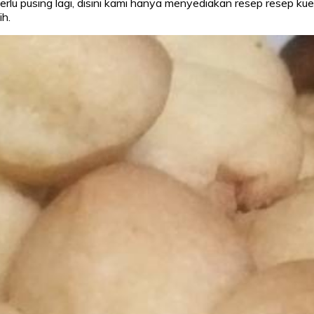
lu pusing lagi, disini kami hanya menyediakan resep resep kue sem
ih.