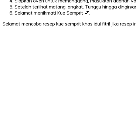
Siapkan oven untuk memanggang, masukkan adonan yang 
Setelah terlihat matang, angkat. Tunggu hingga dingin/a
Selamat menikmati Kue Semprit 💕.
Selamat mencoba resep kue semprit khas idul fitri! Jika rese