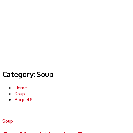
Category:
Soup
Home
Soup
Page 46
Soup