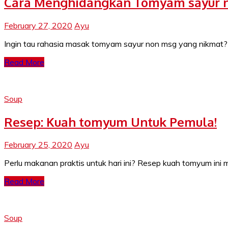
Cara Menghidangkan Tomyam sayur n
February 27, 2020
Ayu
Ingin tau rahasia masak tomyam sayur non msg yang nikmat? 
Read More
Soup
Resep: Kuah tomyum Untuk Pemula!
February 25, 2020
Ayu
Perlu makanan praktis untuk hari ini? Resep kuah tomyum in
Read More
Soup