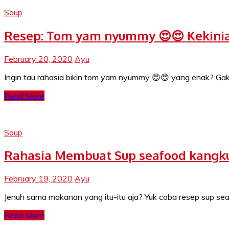
Soup
Resep: Tom yam nyummy 😍😍 Kekini
February 20, 2020
Ayu
Ingin tau rahasia bikin tom yam nyummy 😍😍 yang enak? Gak 
Read More
Soup
Rahasia Membuat Sup seafood kangk
February 19, 2020
Ayu
Jenuh sama makanan yang itu-itu aja? Yuk coba resep sup seaf
Read More