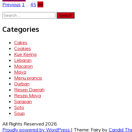
Posts
Previous
1
…
45
46
pagination
Search
for:
Categories
Cakes
Cookies
Kue Kering
Lebaran
Macaron
Maya
Menu prancis
Qurban
Resep Daerah
Resep Maya
Sarapan
Soto
Soup
All Rights Reserved 2026.
Proudly powered by WordPress
|
Theme: Fairy by
Candid Th