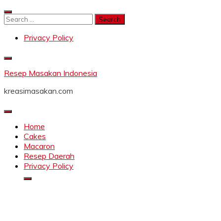
Skip
to
Search
content
for:
Privacy Policy
Resep Masakan Indonesia
kreasimasakan.com
Home
Cakes
Macaron
Resep Daerah
Privacy Policy