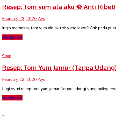
Resep: Tom yum ala aku 🥘 Anti Ribet!
February 23, 2020
Ayu
Ingin memasak tom yum ala aku 🥘 yang lezat? Gak perlu pusin
Read More
Soup
Resep: Tom Yum Jamur (Tanpa Udang) 
February 22, 2020
Ayu
Lagi nyari resep tom yum jamur (tanpa udang) yang paling ena
Read More