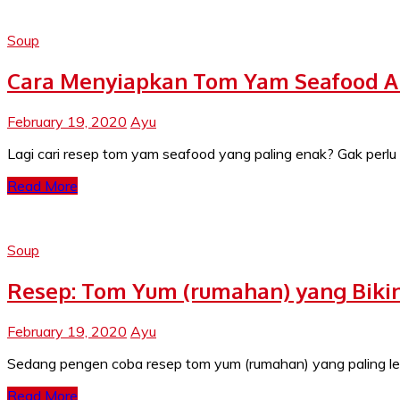
Soup
Cara Menyiapkan Tom Yam Seafood An
February 19, 2020
Ayu
Lagi cari resep tom yam seafood yang paling enak? Gak perlu 
Read More
Soup
Resep: Tom Yum (rumahan) yang Bikin
February 19, 2020
Ayu
Sedang pengen coba resep tom yum (rumahan) yang paling leza
Read More