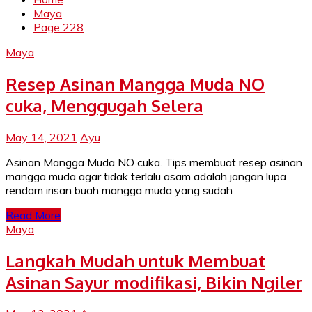
Maya
Page 228
Maya
Resep Asinan Mangga Muda NO
cuka, Menggugah Selera
May 14, 2021
Ayu
Asinan Mangga Muda NO cuka. Tips membuat resep asinan
mangga muda agar tidak terlalu asam adalah jangan lupa
rendam irisan buah mangga muda yang sudah
Read More
Maya
Langkah Mudah untuk Membuat
Asinan Sayur modifikasi, Bikin Ngiler