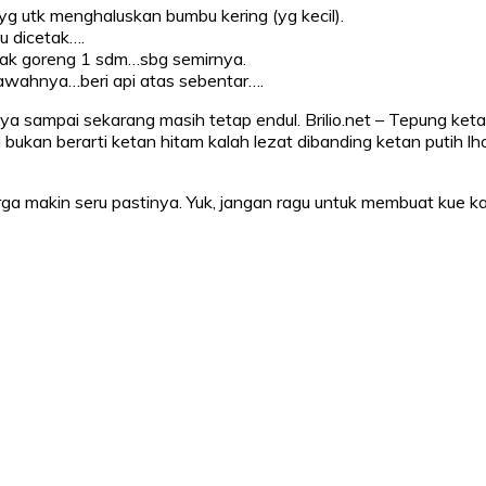
g utk menghaluskan bumbu kering (yg kecil).
lu dicetak….
nyak goreng 1 sdm…sbg semirnya.
wahnya…beri api atas sebentar….
ya sampai sekarang masih tetap endul. Brilio.net – Tepung ke
 bukan berarti ketan hitam kalah lezat dibanding ketan putih lho
makin seru pastinya. Yuk, jangan ragu untuk membuat kue kacang