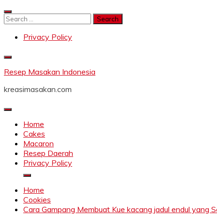
Skip
to
Search
content
for:
Privacy Policy
Resep Masakan Indonesia
kreasimasakan.com
Home
Cakes
Macaron
Resep Daerah
Privacy Policy
Home
Cookies
Cara Gampang Membuat Kue kacang jadul endul yang S